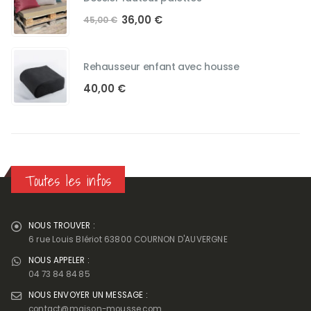
11,50 €.
7,15 €.
Le
Le
36,00
€
45,00
€
prix
prix
initial
actuel
était :
est :
Rehausseur enfant avec housse
45,00 €.
36,00 €.
40,00
€
Toutes les infos
NOUS TROUVER :
6 rue Louis Blériot 63800 COURNON D'AUVERGNE
NOUS APPELER :
04 73 84 84 85
NOUS ENVOYER UN MESSAGE :
contact@maison-mousse.com