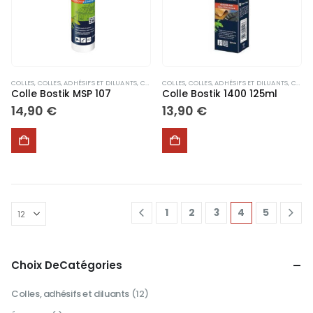
choisies
choisies
sur
sur
la
la
page
page
du
du
produit
produit
COLLES
,
COLLES, ADHÉSIFS ET DILUANTS
,
CONSOMMABLES DIVERS
COLLES
,
COLLES, ADHÉSIFS ET DILUANTS
,
DIVERS
,
CONSOMMABLES DIVERS
Colle Bostik MSP 107
Colle Bostik 1400 125ml
14,90
€
13,90
€
1
2
3
4
5
Choix DeCatégories
Colles, adhésifs et diluants
(12)