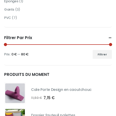
Éponges
(1)
Gants
(3)
PVC
(7)
Filtrer Par Prix
Prix :
0 €
—
80 €
Filtrer
Prix
Prix
min
max
PRODUITS DU MOMENT
Cale Porte Design en caoutchouc
Le
Le
7,15
€
11,50
€
prix
prix
initial
actuel
était :
est :
Dossier fauteuil palettes