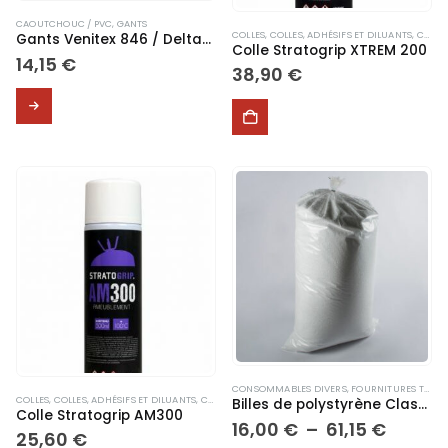
du
du
produit
produit
CAOUTCHOUC / PVC
,
GANTS
COLLES
,
COLLES, ADHÉSIFS ET DILUANTS
,
CONSOMMABLES DIVERS
Gants Venitex 846 / Deltaplus Nitrex 846
Colle Stratogrip XTREM 200
14,15
€
38,90
€
Ce
produit
a
plusieurs
variations.
Les
options
peuvent
être
choisies
sur
la
page
du
produit
CONSOMMABLES DIVERS
,
FOURNITURES TAPISSERIE
COLLES
,
COLLES, ADHÉSIFS ET DILUANTS
,
CONSOMMABLES DIVERS
,
DIVERS
Billes de polystyrène Classe Feu M1
Colle Stratogrip AM300
Plage
16,00
€
–
61,15
€
25,60
€
de