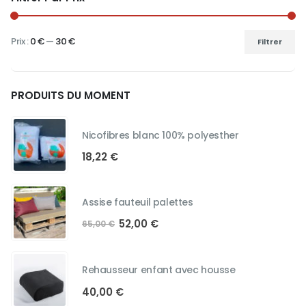
la
page
du
Prix :
0 €
—
30 €
Filtrer
Prix
Prix
produit
min
max
PRODUITS DU MOMENT
Nicofibres blanc 100% polyesther
18,22
€
Assise fauteuil palettes
Le
Le
52,00
€
65,00
€
prix
prix
initial
actuel
était :
est :
Rehausseur enfant avec housse
65,00 €.
52,00 €.
40,00
€