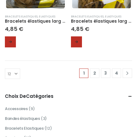
page
du
produit
BRACELETS ELASTIQUES
,
ELASTIQUES
BRACELETS ELASTIQUES
,
ELASTIQUES
Bracelets élastiques larg 10 mm Assortiment sac 200 gr
Bracelets élastiques larg 5 mm Assortiment sac 200 gr
4,85
€
4,85
€
1
2
3
4
Choix DeCatégories
Accessoires
(9)
Bandes élastiques
(3)
Bracelets Elastiques
(12)