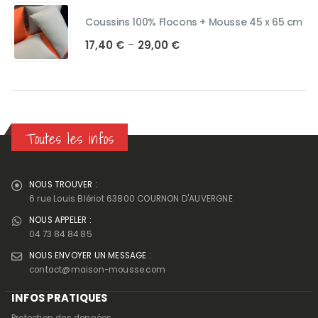
Coussins 100% Flocons + Mousse 45 x 65 cm
Plage
17,40
€
29,00
€
–
de
prix :
17,40 €
à
29,00 €
Toutes les infos
NOUS TROUVER :
6 rue Louis Blériot 63800 COURNON D'AUVERGNE
NOUS APPELER :
04 73 84 84 85
NOUS ENVOYER UN MESSAGE :
contact@maison-mousse.com
INFOS PRATIQUES
Protection des données