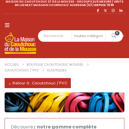
MAISON DU CAOUTCHOUC ET DE LA MOUSSE - DECOUPE SUR MESURE | VENTE
EN LIGNE ET MAGASIN COURNON D'AUVERGNE (63)
DEPUIS 1935
0
ACCUEIL
BOUTIQUE CAOUTCHOUC MOUSSE
CAOUTCHOUC / PVC
ELASTIQUES
← Retour à : Caoutchouc / PVC
Découvrez
notre gamme complète