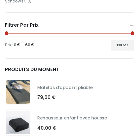
Sandows
(13)
Filtrer Par Prix
Prix :
0 €
—
60 €
Filtrer
Prix
Prix
min
max
PRODUITS DU MOMENT
Matelas d'appoint pliable
79,00
€
Rehausseur enfant avec housse
40,00
€