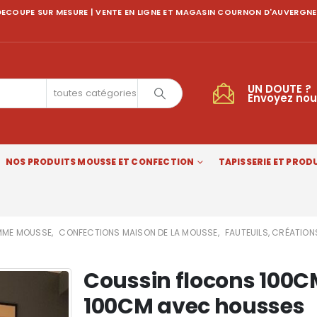
ECOUPE SUR MESURE | VENTE EN LIGNE ET MAGASIN COURNON D'AUVERGNE
UN DOUTE ?
toutes catégories
Envoyez nou
NOS PRODUITS MOUSSE ET CONFECTION
TAPISSERIE ET PRODU
ME MOUSSE
,
CONFECTIONS MAISON DE LA MOUSSE
,
FAUTEUILS, CRÉATION
Coussin flocons 100C
100CM avec housses