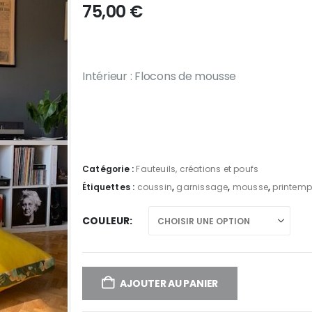
75,00
€
Intérieur : Flocons de mousse
Catégorie :
Fauteuils, créations et poufs
Étiquettes :
coussin
,
garnissage
,
mousse
,
printem
COULEUR
AJOUTER AU PANIER