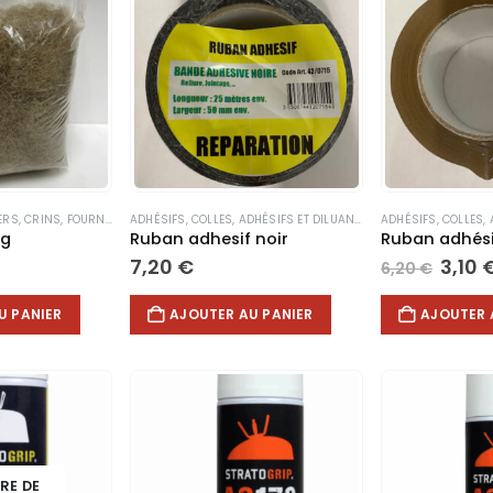
ERS
,
CRINS
,
FOURNITURES TAPISSERIE
ADHÉSIFS
,
COLLES, ADHÉSIFS ET DILUANTS
,
GARNISSAGE
,
TAPISSERIE
,
CONSOMMABLES DIV
ADHÉSIFS
,
COLLES, 
kg
Ruban adhesif noir
Ruban adhés
Le
7,20
€
3,10
6,20
€
prix
initia
U PANIER
AJOUTER AU PANIER
AJOUTER 
était 
6,20 
RE DE