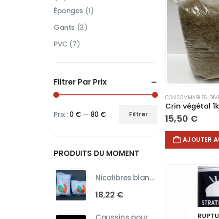
Éponges
(1)
Gants
(3)
PVC
(7)
Filtrer Par Prix
CONSOMMABLES DIV
Crin végétal 1
Prix :
0 €
—
80 €
Filtrer
15,50
€
Prix
Prix
min
max
AJOUTER A
PRODUITS DU MOMENT
Nicofibres blanc 100% polyesther
18,22
€
RUPTU
Coussins pour animal de compagnie 2 tailles au choix