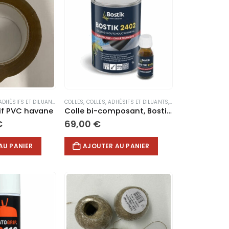
ERS
ADHÉSIFS ET DILUANTS
,
DIVERS
,
CONSOMMABLES DIVERS
COLLES
,
COLLES, ADHÉSIFS ET DILUANTS
,
DESTOCKAGE
,
DIVERS
,
CONSOMMABLES DIV
,
UPCYCLING & 
if PVC havane
Colle bi-composant, Bostik 2402, 1L
Le
€
69,00
€
prix
l
actuel
AU PANIER
AJOUTER AU PANIER
:
est :
€.
3,10 €.