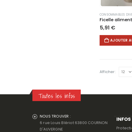
CONSOMMABLES DIV
Ficelle alimen
5,91
€
AJOUTER A
Afficher:
Toutes les infos
NOUS TROUVER :
INFOS
6 rue Louis Blériot 63800 COURNON
Protect
D'AUVERGNE