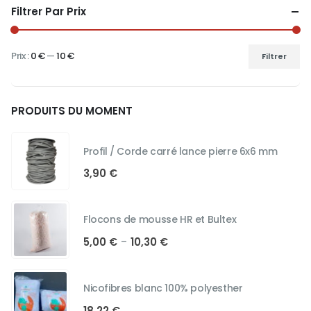
choisies
Filtrer Par Prix
sur
la
page
Prix :
0 €
—
10 €
Filtrer
du
Prix
Prix
produit
min
max
PRODUITS DU MOMENT
Profil / Corde carré lance pierre 6x6 mm
3,90
€
Flocons de mousse HR et Bultex
Plage
5,00
€
10,30
€
–
de
prix :
5,00 €
Nicofibres blanc 100% polyesther
à
18,22
€
10,30 €