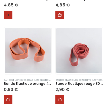
4,85
€
4,85
€
BANDES ÉLASTIQUES
,
BRACELETS ELASTIQUES
,
ELASTIQUES
BANDES ÉLASTIQUES
,
SPORT
,
BRACELETS ELASTIQUES
,
E
Bande Elastique orange 40 cm
Bande Elastique rouge 80 cm
0,90
€
2,90
€