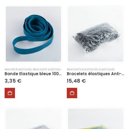
BANDES ÉLASTIQUES
,
BRACELETS ELASTIQUES
,
ELASTIQUES
BRACELETS ELASTIQUES
,
SPORT
,
ELASTIQUES
Bande Elastique bleue 100 cm
Bracelets élastiques Anti-UV 330 x 3 x 3 mm
3,35
€
15,48
€