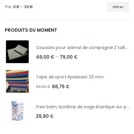
Prix :
0 €
—
20 €
Filtrer
Prix
Prix
min
max
PRODUITS DU MOMENT
Coussins pour animal de compagnie 2 tailles au choix
Plage
49,00
€
79,00
€
–
de
prix :
49,00 €
Tapis de sport épaisseur 25 mm
à
Le
Le
66,75
€
79,00 €
89,00
€
prix
prix
initial
actuel
était :
est :
Free Swim, Système de nage élastique sur place
89,00 €.
66,75 €.
29,90
€