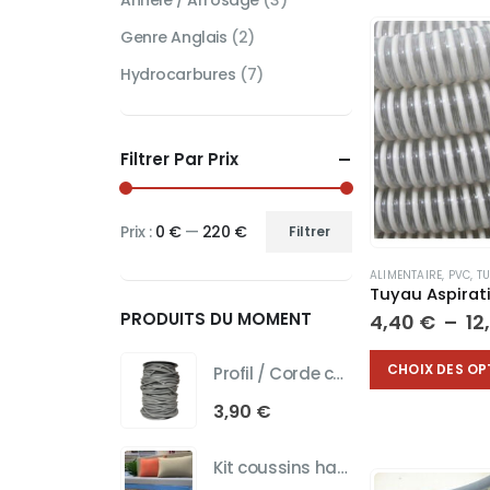
Annelé / Arrosage
(3)
Genre Anglais
(2)
Hydrocarbures
(7)
Filtrer Par Prix
Prix :
0 €
—
220 €
Filtrer
Prix
Prix
min
max
ALIMENTAIRE
,
PVC
,
TU
PRODUITS DU MOMENT
4,40
€
–
12
Ce
CHOIX DES OP
Profil / Corde carré lance pierre 6x6 mm
produit
a
3,90
€
plusieurs
variations.
Kit coussins habillage fauteuil palettes
Les