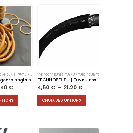
E ANGLAIS
,
TUYAU / TUBE / DURITE
HYDROCARBURES
,
TUYAU / TUBE / DURITE
genre anglais
TECHNOBEL PU | Tuyau essence |
 DIVERS
,
MOUSSES ACOUSTIQUES
,
TUYAU / TUBE / DURITE
,
TUYAUX PVC
Plage
Plage
1,40
€
4,50
€
–
21,20
€
de
de
prix :
prix :
Ce
PTIONS
CHOIX DES OPTIONS
3,70 €
4,50 €
produit
à
à
a
11,40 €
21,20 €
plusieurs
variations.
Les