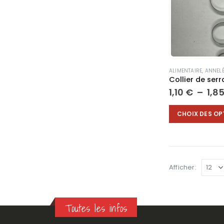
peuvent
être
choisies
sur
la
page
du
ALIMENTAIRE
,
ANNELÉ
produit
Collier de ser
1,10
€
–
1,8
Ce
CHOIX DES OP
produit
a
plusieurs
variations.
Les
Afficher:
options
peuvent
être
Toutes les infos
choisies
sur