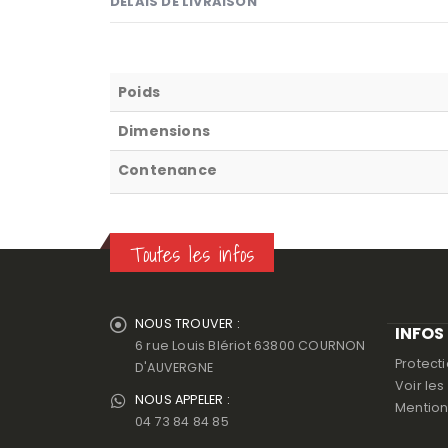
DÉLAIS DE LIVRAISON
Poids
Dimensions
Contenance
Toutes les infos
NOUS TROUVER :
INFOS
6 rue Louis Blériot 63800 COURNON
Protect
D'AUVERGNE
Voir le
NOUS APPELER :
Mention
04 73 84 84 85