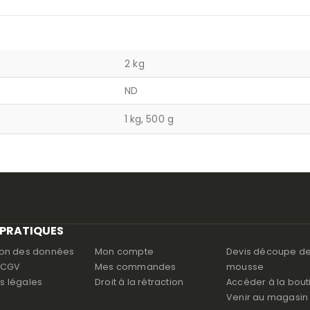
2 kg
ND
1 kg, 500 g
 PRATIQUES
ion des données
Mon compte
Devis découpe d
s CGV
Mes commandes
mousse
s légales
Droit à la rétraction
Accéder à la bout
Venir au magasin