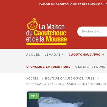
MAISON DU CAOUTCHOUC ET DE LA MOUSSE - D
ACCUEIL
LE MAGASIN
CAOUTCHOUC / PVC
UPCYCLING & PROMOTIONS
CONTACT ET DEVIS
ACCUEIL
BOUTIQUE CAOUTCHOUC MOUSSE
GARNISSAGE
,
TAPISSERIE
,
FOURNITURES TAPISSERIE
,
U
TOP