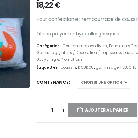
18,22
€
Pour confection et rembourrage de coussins
Fibres polyester hypoallergéniques.
Catégories :
Consommables divers
,
Fournitures Tap
Garnissage
,
Literie / Décoration / Tapisserie
,
Tapisse
Upcycling & Promotions
Étiquettes :
coussin
,
DOUDOU
,
garnissage
,
PELUCHE
CONTENANCE
AJOUTER AU PANIER