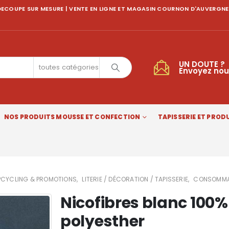
ECOUPE SUR MESURE | VENTE EN LIGNE ET MAGASIN COURNON D'AUVERGNE
UN DOUTE ?
toutes catégories
Envoyez nou
NOS PRODUITS MOUSSE ET CONFECTION
TAPISSERIE ET PRODU
PCYCLING & PROMOTIONS
,
LITERIE / DÉCORATION / TAPISSERIE
,
CONSOMMAB
Nicofibres blanc 100%
polyesther