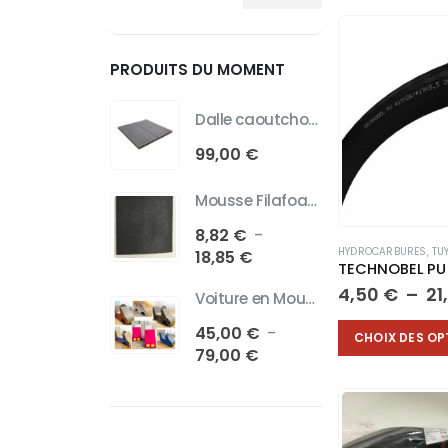
Prix
Prix
min
max
PRODUITS DU MOMENT
Dalle caoutchouc pour aire de jeux
99,00
€
Mousse Filafoam
8,82
€
–
HYDROCARBURES
,
TU
Plage
18,85
€
de
4,50
€
–
21
Voiture en Mousse
prix :
8,82 €
Ce
45,00
€
–
CHOIX DES OP
à
produit
Plage
79,00
€
18,85 €
a
de
plusieurs
prix :
variations.
45,00 €
Les
à