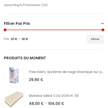
Upcycling & Promotions
(33)
Filtrer Par Prix
Prix :
20 €
—
30 €
Filtrer
Prix
Prix
min
max
PRODUITS DU MOMENT
Free Swim, Système de nage élastique sur place
29,90
€
Matelas bébé COCOON Hr 30
Plage
48,00
€
104,00
€
–
de