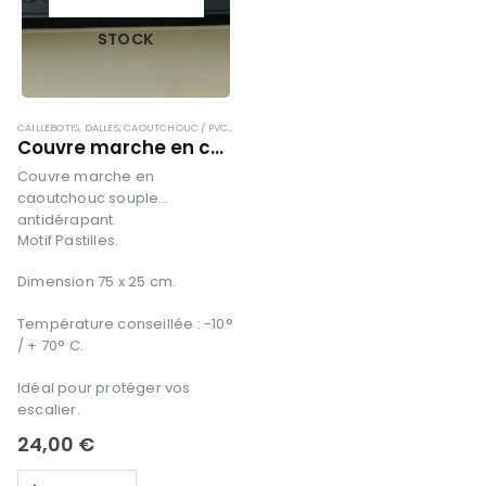
STOCK
CAILLEBOTIS, DALLES
,
CAOUTCHOUC / PVC
,
COUVRE MARCHES
Couvre marche en caoutchouc profil Picot
Couvre marche en
caoutchouc souple
antidérapant.
Motif Pastilles.
Dimension 75 x 25 cm.
Température conseillée : -10°
/ + 70° C.
Idéal pour protéger vos
escalier.
24,00
€