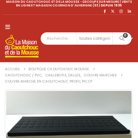
MAISON DU CAOUTCHOUC ET DE LA MOUSSE - DECOUPE SUR MESURE | VENTE
EN LIGNE ET MAGASIN COURNON D'AUVERGNE (63)
DEPUIS 1935
0
ACCUEIL
BOUTIQUE CAOUTCHOUC MOUSSE
CAOUTCHOUC / PVC
,
CAILLEBOTIS, DALLES
,
COUVRE MARCHES
COUVRE MARCHE EN CAOUTCHOUC PROFIL PICOT