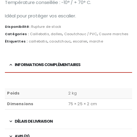
Température conseillée : -10° / + 70° C.
Idéal pour protéger vos escalier.
Disponibilité:
Rupture de stock
Catégories :
Caillebotis, dalles
,
Caoutchouc / PVC
,
Couvre marches
Étiquettes :
caillebotis
,
caoutchouc
,
escalier
,
marche
INFORMATIONS COMPLÉMENTAIRES
Poids
2 kg
Dimensions
75 × 25 × 2 cm
DÉLAIS DE LIVRAISON
AVIS (0)