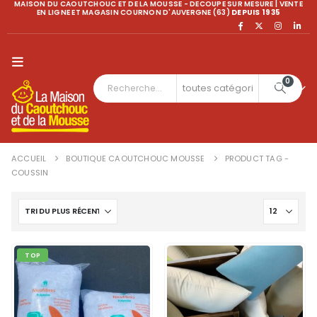
MAISON DU CAOUTCHOUC ET DE LA MOUSSE - DECOUPE SUR MESURE | VENTE
EN LIGNE ET MAGASIN COURNON D'AUVERGNE (63)
DEPUIS 1935
0
ACCUEIL
BOUTIQUE CAOUTCHOUC MOUSSE
PRODUCT TAG -
COUSSIN
TOP