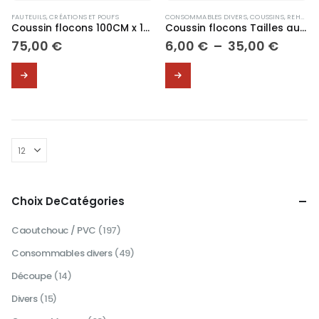
du
du
produit
produit
FAUTEUILS, CRÉATIONS ET POUFS
CONSOMMABLES DIVERS
,
COUSSINS, REHAUSSEURS
Coussin flocons 100CM x 100CM avec housses
Coussin flocons Tailles au choix
Plage
75,00
€
6,00
€
–
35,00
€
de
prix :
Ce
Ce
6,00 
produit
produit
à
a
a
35,00
plusieurs
plusieurs
variations.
variations.
Les
Les
options
options
peuvent
peuvent
être
être
choisies
choisies
Choix DeCatégories
sur
sur
la
la
Caoutchouc / PVC
(197)
page
page
Consommables divers
(49)
du
du
produit
produit
Découpe
(14)
Divers
(15)