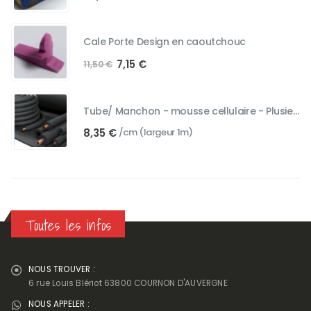
Cale Porte Design en caoutchouc
Le
Le
7,15
€
11,50
€
prix
prix
initial
actuel
était :
est :
Tube/ Manchon - mousse cellulaire - Plusieurs diamètres
11,50 €.
7,15 €.
8,35
€
/cm (largeur 1m)
Toutes les infos
NOUS TROUVER :
6 rue Louis Blériot 63800 COURNON D'AUVERGNE
NOUS APPELER :