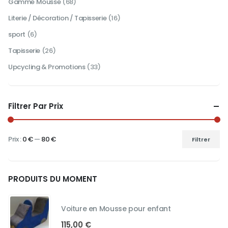
Gamme Mousse
(68)
Literie / Décoration / Tapisserie
(16)
sport
(6)
Tapisserie
(26)
Upcycling & Promotions
(33)
Filtrer Par Prix
Prix :
0 €
—
80 €
Filtrer
Prix
Prix
min
max
PRODUITS DU MOMENT
Voiture en Mousse pour enfant
115,00
€