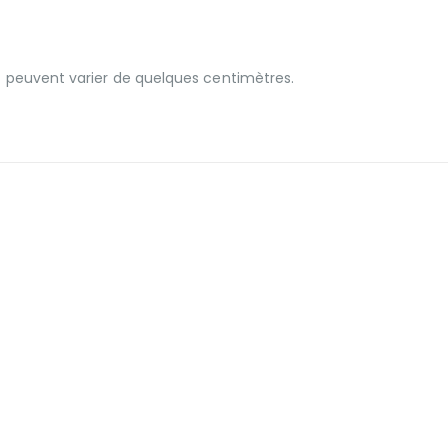
t peuvent varier de quelques centimètres.
ÉATIONS ET POUFS
,
GAMME MOUSSE