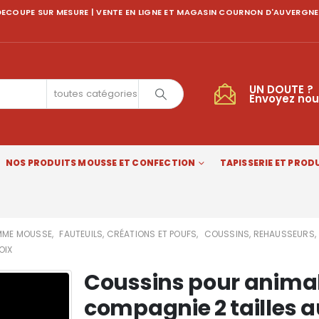
ECOUPE SUR MESURE | VENTE EN LIGNE ET MAGASIN COURNON D'AUVERGNE
UN DOUTE ?
toutes catégories
Envoyez nou
NOS PRODUITS MOUSSE ET CONFECTION
TAPISSERIE ET PRODU
ME MOUSSE
,
FAUTEUILS, CRÉATIONS ET POUFS
,
COUSSINS, REHAUSSEURS
,
OIX
Coussins pour anima
compagnie 2 tailles a