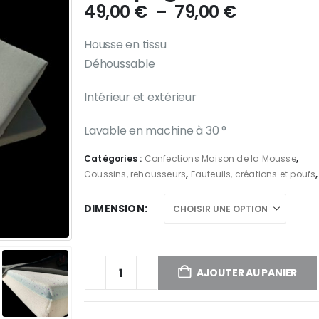
Plage
49,00
€
–
79,00
€
de
prix :
Housse en tissu
49,00 €
Déhoussable
à
79,00 €
Intérieur et extérieur
Lavable en machine à 30 °
Catégories :
Confections Maison de la Mousse
,
Coussins, rehausseurs
,
Fauteuils, créations et poufs
DIMENSION
AJOUTER AU PANIER