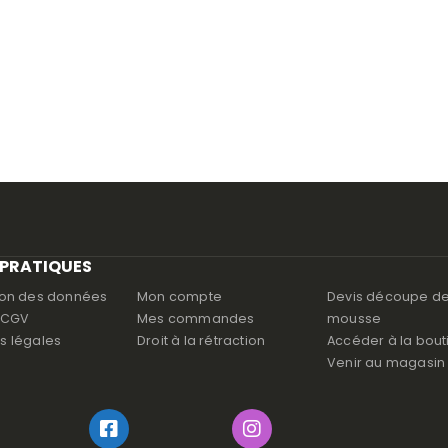
 PRATIQUES
ion des données
Mon compte
Devis découpe d
s CGV
Mes commandes
mousse
s légales
Droit à la rétraction
Accéder à la bout
Venir au magasin