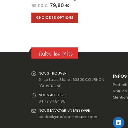
Le
Le
79,90
€
99,00
€
prix
prix
Ce produit a plusieurs variations. Les options peuvent être choisies sur la page du produit
initial
actuel
CHOIX DES OPTIONS
était :
est :
99,00 €.
79,90 €.
Toutes les infos
NOUS TROUVER :
INFOS
6 rue Louis Blériot 63800 COURNON
Protect
D'AUVERGNE
Voir le
NOUS APPELER :
Mention
04 73 84 84 85
NOUS ENVOYER UN MESSAGE :
contact@maison-mousse.com