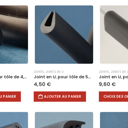
JOINTS
,
JOINTS EN U
JOINTS
,
JOINTS EN 
Joint en U, pour tôle de 4,5mm #296
Joint en U, pour tôle de 5mm #241
4,50
€
9,60
€
Ce
U PANIER
AJOUTER AU PANIER
CHOIX DES O
produit
a
plusieurs
variations.
Les