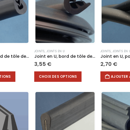
options
peuvent
être
choisies
sur
la
page
du
JOINTS
,
JOINTS EN U
JOINTS
,
JOINTS EN 
produit
Joint en U, bord de tôle de 0,5 à 2,5mm #F930
Joint en U, bord de tôle de 0,5 à 2,5mm #F024
3,55
€
2,70
€
Ce
TIONS
CHOIX DES OPTIONS
AJOUTER 
produit
a
plusieurs
variations.
Les
options
peuvent
être