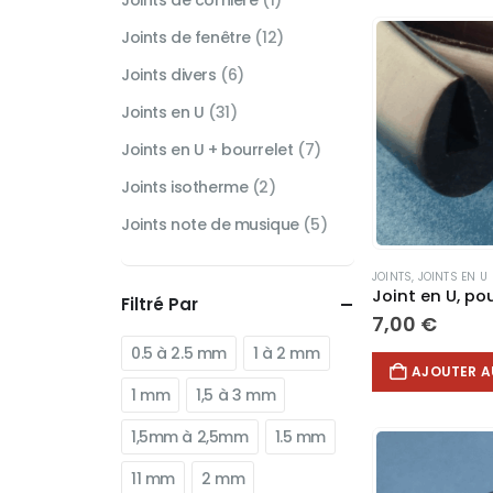
Joints de cornière
(1)
Joints de fenêtre
(12)
Joints divers
(6)
Joints en U
(31)
Joints en U + bourrelet
(7)
Joints isotherme
(2)
Joints note de musique
(5)
JOINTS
,
JOINTS EN U
Filtré Par
7,00
€
0.5 à 2.5 mm
1 à 2 mm
AJOUTER A
1 mm
1,5 à 3 mm
1,5mm à 2,5mm
1.5 mm
11 mm
2 mm