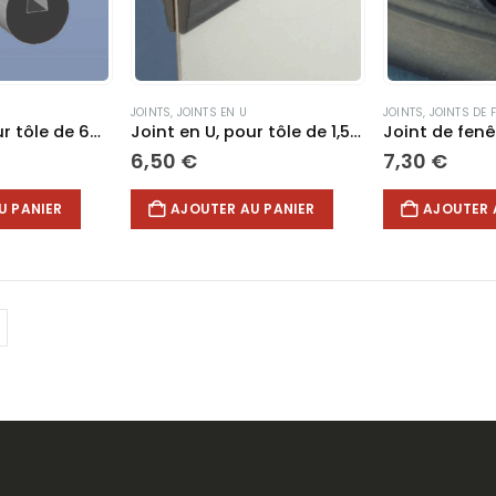
choisies
sur
la
page
du
JOINTS
,
JOINTS EN U
JOINTS
,
JOINTS DE 
produit
Joint en U, pour tôle de 6mm #F436
Joint en U, pour tôle de 1,5mm #F548
6,50
€
7,30
€
U PANIER
AJOUTER AU PANIER
AJOUTER 