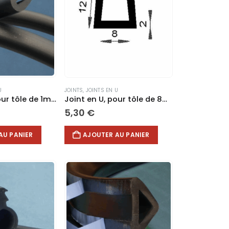
options
peuvent
être
choisies
sur
la
page
du
U
JOINTS
,
JOINTS EN U
produit
Joint en U, pour tôle de 1mm #F515
Joint en U, pour tôle de 8mm #F183
5,30
€
AU PANIER
AJOUTER AU PANIER