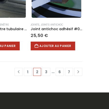
FENÊTRE
JOINTS
,
JOINTS ANTICHOC
Joint de fenêtre tubulaire #814
Joint antichoc adhésif #081
25,50
€
AU PANIER
AJOUTER AU PANIER
…
1
2
3
6
7