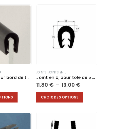
U
JOINTS
,
JOINTS EN U
Joint en U, pour bord de tôle de 3 à 5mm #1009
Joint en U, pour tôle de 5 à 8mm #1008
Plage
11,80
€
–
13,00
€
de
prix :
Ce
PTIONS
CHOIX DES OPTIONS
11,80 €
produit
à
a
13,00 €
plusieurs
variations.
Les