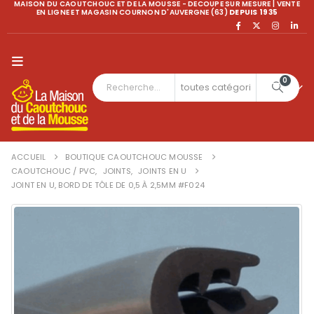
MAISON DU CAOUTCHOUC ET DE LA MOUSSE - DECOUPE SUR MESURE | VENTE
EN LIGNE ET MAGASIN COURNON D'AUVERGNE (63)
DEPUIS 1935
0
ACCUEIL
BOUTIQUE CAOUTCHOUC MOUSSE
CAOUTCHOUC / PVC
,
JOINTS
,
JOINTS EN U
JOINT EN U, BORD DE TÔLE DE 0,5 À 2,5MM #F024