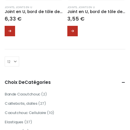
JOINTS
,
JOINTS EN U
JOINTS
,
JOINTS EN U
Joint en U, bord de tôle de 0,5 à 2,5mm #F930
Joint en U, bord de tôle de 0,5 à 2,5mm #F024
6,33
€
3,55
€
Ce
Ce
produit
produit
a
a
plusieurs
plusieurs
variations.
variations.
Les
Les
options
options
peuvent
peuvent
être
être
choisies
choisies
Choix DeCatégories
sur
sur
la
la
Bande Caoutchouc
(2)
page
page
Caillebotis, dalles
(27)
du
du
produit
produit
Caoutchouc Cellulaire
(10)
Elastiques
(37)