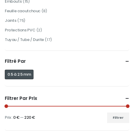
Embouts
(15)
Feuille caoutchouc
(8)
Joints
(75)
Protections PVC
(2)
Tuyau / Tube / Durite
(17)
Filtré Par
0.5 à 2.5 mm
Filtrer Par Prix
Prix :
0 €
—
220 €
Filtrer
Prix
Prix
min
max