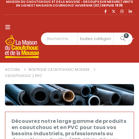
MAISON DU CAOUTCHOUC ET DE LA MOUSSE - DECOUPE SUR MESURE | VENTE
EN LIGNE ET MAGASIN COURNON D'AUVERGNE (63)
DEPUIS 1935
0
ACCUEIL
BOUTIQUE CAOUTCHOUC MOUSSE
CAOUTCHOUC / PVC
Découvrez notre large gamme de produits
en caoutchouc et en PVC pour tous vos
besoins industriels, professionnels ou