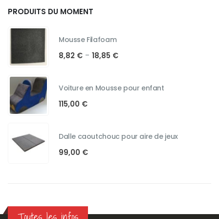
PRODUITS DU MOMENT
Mousse Filafoam
Plage
8,82
€
18,85
€
–
de
prix :
8,82 €
Voiture en Mousse pour enfant
à
115,00
€
18,85 €
Dalle caoutchouc pour aire de jeux
99,00
€
Toutes les infos