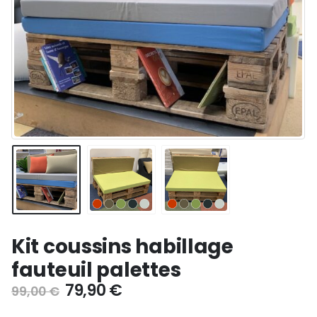
Kit coussins habillage
fauteuil palettes
Le
Le
79,90
€
99,00
€
prix
prix