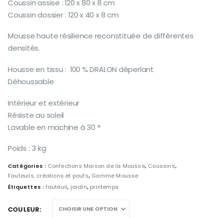
initial
actuel
Coussin assise : 120 x 80 x 8 cm
était :
est :
Coussin dossier : 120 x 40 x 8 cm
99,00 €.
79,90 €.
Mousse haute résilience reconstituée de différentes
densités.
Housse en tissu : 100 % DRALON déperlant
Déhoussable
Intérieur et extérieur
Résiste au soleil
Lavable en machine à 30 °
Poids : 3 kg
Catégories :
Confections Maison de la Mousse
,
Coussins
,
Fauteuils, créations et poufs
,
Gamme Mousse
Étiquettes :
fauteuil
,
jardin
,
printemps
COULEUR