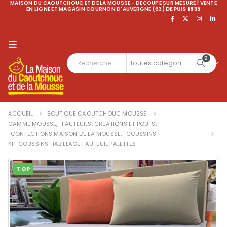
MAISON DU CAOUTCHOUC ET DE LA MOUSSE - DECOUPE SUR MESURE | VENTE
EN LIGNE ET MAGASIN COURNON D'AUVERGNE (63)
DEPUIS 1935
0
ACCUEIL
BOUTIQUE CAOUTCHOUC MOUSSE
GAMME MOUSSE
,
FAUTEUILS, CRÉATIONS ET POUFS
,
CONFECTIONS MAISON DE LA MOUSSE
,
COUSSINS
KIT COUSSINS HABILLAGE FAUTEUIL PALETTES
TOP