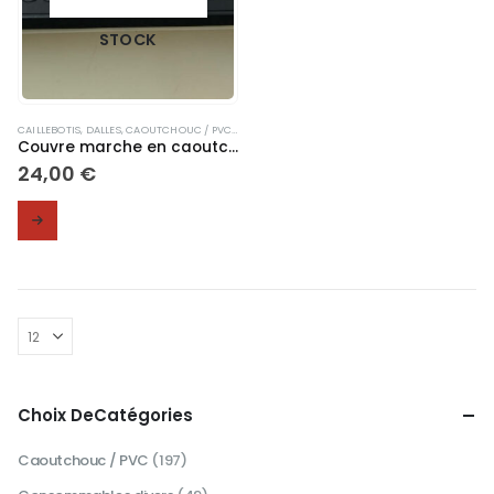
STOCK
CAILLEBOTIS, DALLES
,
CAOUTCHOUC / PVC
,
COUVRE MARCHES
Couvre marche en caoutchouc profil Picot
24,00
€
Choix DeCatégories
Caoutchouc / PVC
(197)