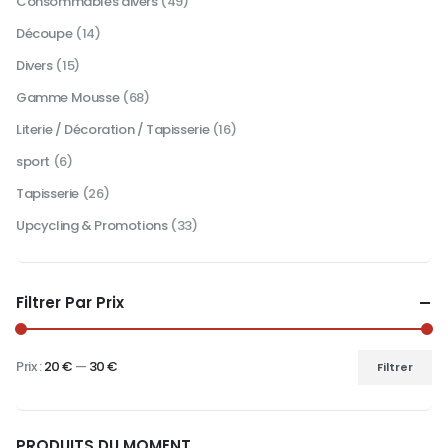
Consommables divers
(49)
Découpe
(14)
Divers
(15)
Gamme Mousse
(68)
Literie / Décoration / Tapisserie
(16)
sport
(6)
Tapisserie
(26)
Upcycling & Promotions
(33)
Filtrer Par Prix
Prix :
20 €
—
30 €
Filtrer
Prix
Prix
min
max
PRODUITS DU MOMENT