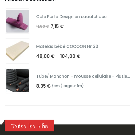
Cale Porte Design en caoutchouc
Le
Le
7,15
€
11,50
€
prix
prix
initial
actuel
était :
est :
Matelas bébé COCOON Hr 30
11,50 €.
7,15 €.
Plage
48,00
€
104,00
€
–
de
prix :
48,00 €
Tube/ Manchon - mousse cellulaire - Plusieurs diamètres
à
8,35
€
/cm (largeur 1m)
104,00 €
Toutes les infos