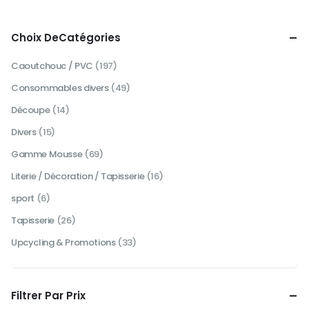
peuvent
être
Choix DeCatégories
choisies
sur
Caoutchouc / PVC
(197)
la
page
Consommables divers
(49)
du
produit
Découpe
(14)
Divers
(15)
Gamme Mousse
(69)
Literie / Décoration / Tapisserie
(16)
sport
(6)
Tapisserie
(26)
Upcycling & Promotions
(33)
Filtrer Par Prix