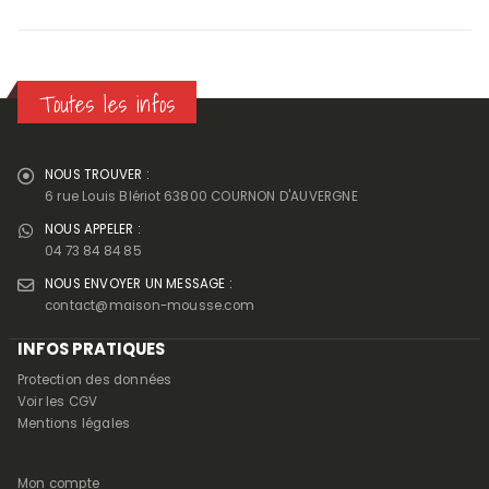
initial
actuel
était :
est :
65,00 €.
52,00 €.
Toutes les infos
NOUS TROUVER :
6 rue Louis Blériot 63800 COURNON D'AUVERGNE
NOUS APPELER :
04 73 84 84 85
NOUS ENVOYER UN MESSAGE :
contact@maison-mousse.com
INFOS PRATIQUES
Protection des données
Voir les CGV
Mentions légales
Mon compte