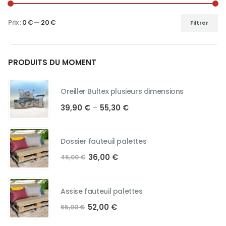
Prix :
0 €
—
20 €
Filtrer
Prix
Prix
min
max
PRODUITS DU MOMENT
Oreiller Bultex plusieurs dimensions
Plage
39,90
€
55,30
€
–
de
prix :
39,90 €
Dossier fauteuil palettes
à
Le
Le
36,00
€
55,30 €
45,00
€
prix
prix
initial
actuel
était :
est :
Assise fauteuil palettes
45,00 €.
36,00 €.
Le
Le
52,00
€
65,00
€
prix
prix