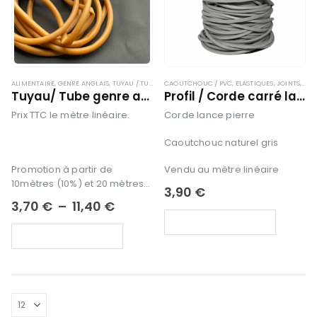
ALIMENTAIRE
,
GENRE ANGLAIS
,
TUYAU / TUBE / DURITE
CAOUTCHOUC / PVC
,
ELASTIQUES
,
JOINTS
,
JOI
Tuyau/ Tube genre anglais
Profil / Corde carré lance pierre 6×6 mm
Prix TTC le mètre linéaire.
Corde lance pierre
Caoutchouc naturel gris
Promotion à partir de
Vendu au mètre linéaire
10mètres (10%) et 20 mètres
3,90
€
(20%)
Plage
3,70
€
–
11,40
€
de
AJOUTER AU PANIER
prix :
Ce
CHOIX DES OPTIONS
3,70 €
produit
à
a
11,40 €
plusieurs
variations.
Les
options