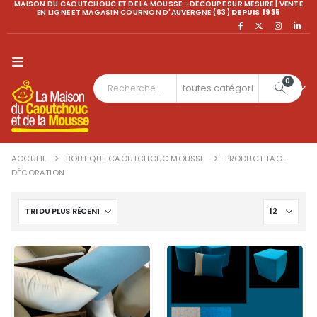
MAISON DU CAOUTCHOUC ET DE LA MOUSSE - DECOUPE SUR MESURE | VENTE
EN LIGNE ET MAGASIN COURNON D'AUVERGNE (63)
DEPUIS 1935
0
ACCUEIL
BOUTIQUE CAOUTCHOUC MOUSSE
PRODUCT TAG -
DÉCORATION