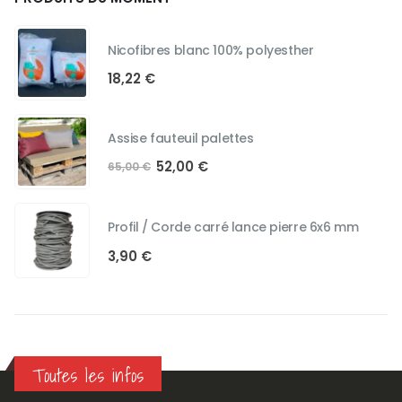
Nicofibres blanc 100% polyesther
18,22
€
Assise fauteuil palettes
Le
Le
52,00
€
65,00
€
prix
prix
initial
actuel
était :
est :
Profil / Corde carré lance pierre 6x6 mm
65,00 €.
52,00 €.
3,90
€
Toutes les infos