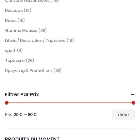
Consommables divers
(49)
du
du
produit
produit
Découpe
(14)
Divers
(15)
Gamme Mousse
(68)
Literie / Décoration / Tapisserie
(16)
sport
(6)
Tapisserie
(26)
Upcycling & Promotions
(33)
Filtrer Par Prix
Prix :
20 €
—
80 €
Filtrer
Prix
Prix
min
max
PRODUITS DU MOMENT