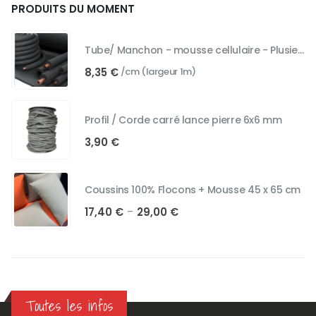
PRODUITS DU MOMENT
Tube/ Manchon - mousse cellulaire - Plusieurs diamètres
8,35
€
/cm (largeur 1m)
Profil / Corde carré lance pierre 6x6 mm
3,90
€
Coussins 100% Flocons + Mousse 45 x 65 cm
Plage
17,40
€
29,00
€
–
de
prix :
17,40 €
à
29,00 €
Toutes les infos