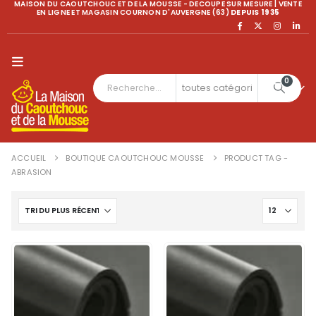
MAISON DU CAOUTCHOUC ET DE LA MOUSSE - DECOUPE SUR MESURE | VENTE
EN LIGNE ET MAGASIN COURNON D'AUVERGNE (63)
DEPUIS 1935
0
ACCUEIL
BOUTIQUE CAOUTCHOUC MOUSSE
PRODUCT TAG -
ABRASION