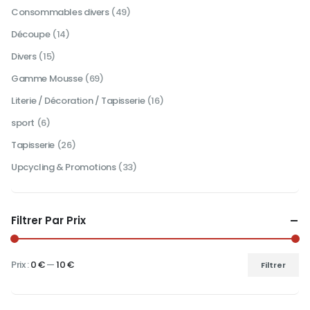
du
Consommables divers
(49)
du
produit
produit
Découpe
(14)
Divers
(15)
Gamme Mousse
(69)
Literie / Décoration / Tapisserie
(16)
sport
(6)
Tapisserie
(26)
Upcycling & Promotions
(33)
Filtrer Par Prix
Prix :
0 €
—
10 €
Filtrer
Prix
Prix
min
max