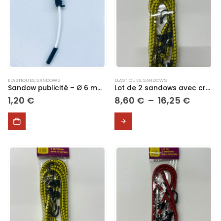
ELASTIQUES
,
SANDOWS
ELASTIQUES
,
SANDOWS
Sandow publicité – Ø 6 mm – 20 cm
Lot de 2 sandows avec crochets
Plage
1,20
€
8,60
€
–
16,25
€
de
prix :
Ce
8,60 €
produit
à
a
16,25 
plusieurs
variations.
Les
options
peuvent
être
choisies
sur