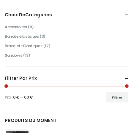
peuvent
peuvent
être
être
choisies
choisies
Choix DeCatégories
sur
sur
la
la
Accessoires
(9)
page
page
du
du
Bandes élastiques
(3)
produit
produit
Bracelets Elastiques
(12)
Sandows
(13)
Filtrer Par Prix
Prix :
0 €
—
60 €
Filtrer
Prix
Prix
min
max
PRODUITS DU MOMENT