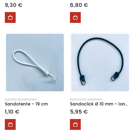
9,30
€
6,80
€
ELASTIQUES
,
SANDOWS
ELASTIQUES
,
SANDOWS
Sandotente – 19 cm
Sandoclick Ø 10 mm – longueur 80 cm
1,10
€
5,95
€