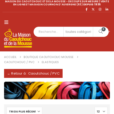
MAISON DU CAOUTCHOUC ET DE LA MOUSSE - DECOUPE SUR MESURE | VENTE
EN LIGNE ET MAGASIN COURNON D'AUVERGNE (63)
DEPUIS 1935
0
ACCUEIL
BOUTIQUE CAOUTCHOUC MOUSSE
CAOUTCHOUC / PVC
ELASTIQUES
← Retour à : Caoutchouc / PVC