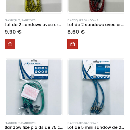
la
page
du
produit
ELASTIQUES
,
SANDOWS
ELASTIQUES
,
SANDOWS
Lot de 2 sandows avec crochets – Ø 10 mm – 100 cm
Lot de 2 sandows avec crochets – Ø 10 mm – 80 cm
9,90
€
8,60
€
ELASTIQUES
,
SANDOWS
ELASTIQUES
,
SANDOWS
Sandow fixe plaids de 75 cm
Lot de 5 mini sandow de 25 cm