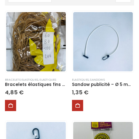
BRACELETS ELASTIQUES
,
ELASTIQUES
ELASTIQUES
,
SANDOWS
Bracelets élastiques fins Assortiment sac 200 gr
Sandow publicité – Ø 5 mm – 75 cm
4,85
€
1,35
€