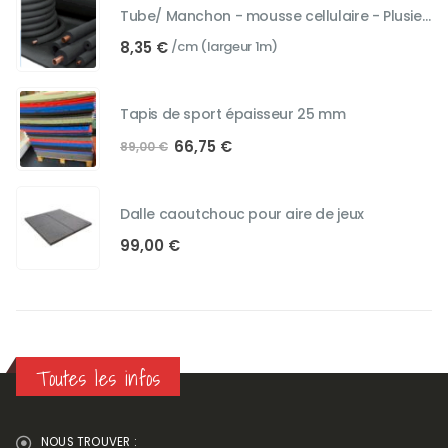
Tube/ Manchon - mousse cellulaire - Plusieurs diamètres
8,35
€
/cm (largeur 1m)
Tapis de sport épaisseur 25 mm
Le
Le
66,75
€
89,00
€
prix
prix
initial
actuel
était :
est :
Dalle caoutchouc pour aire de jeux
89,00 €.
66,75 €.
99,00
€
Toutes les infos
NOUS TROUVER :