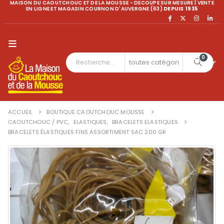
MAISON DU CAOUTCHOUC ET DE LA MOUSSE - DECOUPE SUR MESURE | VENTE
EN LIGNE ET MAGASIN COURNON D'AUVERGNE (63)
DEPUIS 1935
0
ACCUEIL
BOUTIQUE CAOUTCHOUC MOUSSE
CAOUTCHOUC / PVC
,
ELASTIQUES
,
BRACELETS ELASTIQUES
BRACELETS ÉLASTIQUES FINS ASSORTIMENT SAC 200 GR