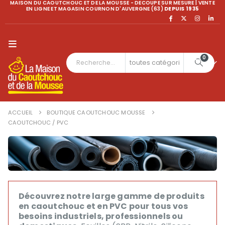
MAISON DU CAOUTCHOUC ET DE LA MOUSSE - DECOUPE SUR MESURE | VENTE
EN LIGNE ET MAGASIN COURNON D'AUVERGNE (63)
DEPUIS 1935
0
ACCUEIL
BOUTIQUE CAOUTCHOUC MOUSSE
CAOUTCHOUC / PVC
Découvrez notre large gamme de produits
en caoutchouc et en PVC pour tous vos
besoins industriels, professionnels ou