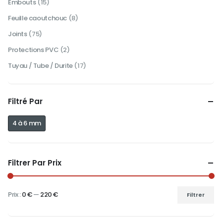
Embouts
(15)
Feuille caoutchouc
(8)
Joints
(75)
Protections PVC
(2)
Tuyau / Tube / Durite
(17)
Filtré Par
4 à 6 mm
Filtrer Par Prix
Prix :
0 €
—
220 €
Filtrer
Prix
Prix
min
max