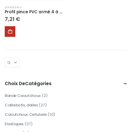
JOINTS EN U
Profil pince PVC armé 4 à 6 mm #1685
7,21
€
Choix DeCatégories
Bande Caoutchouc
(2)
Caillebotis, dalles
(27)
Caoutchouc Cellulaire
(10)
Elastiques
(37)