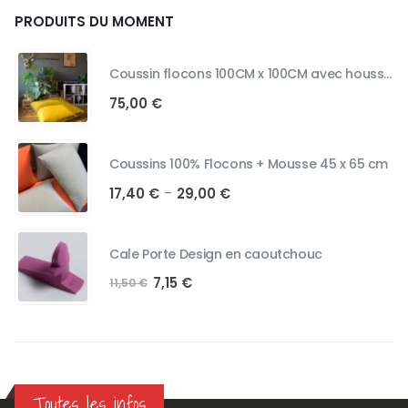
PRODUITS DU MOMENT
Coussin flocons 100CM x 100CM avec housses
75,00
€
Coussins 100% Flocons + Mousse 45 x 65 cm
Plage
17,40
€
29,00
€
–
de
prix :
17,40 €
Cale Porte Design en caoutchouc
à
Le
Le
7,15
€
29,00 €
11,50
€
prix
prix
initial
actuel
était :
est :
11,50 €.
7,15 €.
Toutes les infos