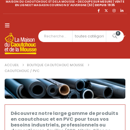
MAISON DU CAOUTCHOUC ET DE LA MOUSSE - DECOUPE SUR MESURE | VENTE
EN LIGNE ET MAGASIN COURNON D'AUVERGNE (63)
DEPUIS 1935
0
ACCUEIL
BOUTIQUE CAOUTCHOUC MOUSSE
CAOUTCHOUC / PVC
Découvrez notre large gamme de produits
en caoutchouc et en PVC pour tous vos
besoins industriels, professionnels ou