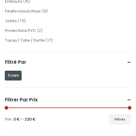
Embouts
(15)
Feuille caoutchouc
(8)
Joints
(75)
Protections PVC
(2)
Tuyau / Tube / Durite
(17)
Filtré Par
11 mm
Filtrer Par Prix
Prix :
0 €
—
220 €
Filtrer
Prix
Prix
min
max