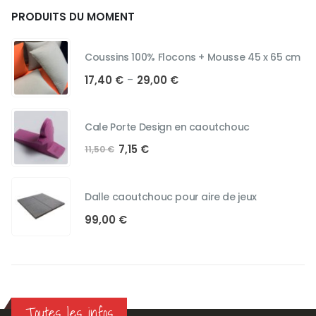
PRODUITS DU MOMENT
Coussins 100% Flocons + Mousse 45 x 65 cm
Plage
17,40
€
29,00
€
–
de
prix :
17,40 €
Cale Porte Design en caoutchouc
à
Le
Le
7,15
€
29,00 €
11,50
€
prix
prix
initial
actuel
était :
est :
Dalle caoutchouc pour aire de jeux
11,50 €.
7,15 €.
99,00
€
Toutes les infos