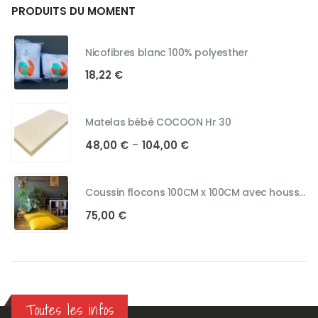
PRODUITS DU MOMENT
Nicofibres blanc 100% polyesther
18,22
€
Matelas bébé COCOON Hr 30
Plage
48,00
€
104,00
€
–
de
prix :
48,00 €
Coussin flocons 100CM x 100CM avec housses
à
75,00
€
104,00 €
Toutes les infos