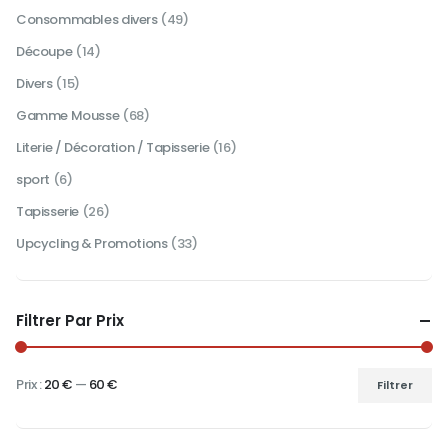
page
Consommables divers
(49)
du
produit
Découpe
(14)
Divers
(15)
Gamme Mousse
(68)
Literie / Décoration / Tapisserie
(16)
sport
(6)
Tapisserie
(26)
Upcycling & Promotions
(33)
Filtrer Par Prix
Prix :
20 €
—
60 €
Filtrer
Prix
Prix
min
max