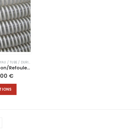
YAU / TUBE / DURITE
,
TUYAUX PVC
Tuyau Aspiration/Refoulement – Alimentaire GARDEN SUPER
Plage
,00
€
de
prix :
TIONS
4,40 €
à
12,00 €