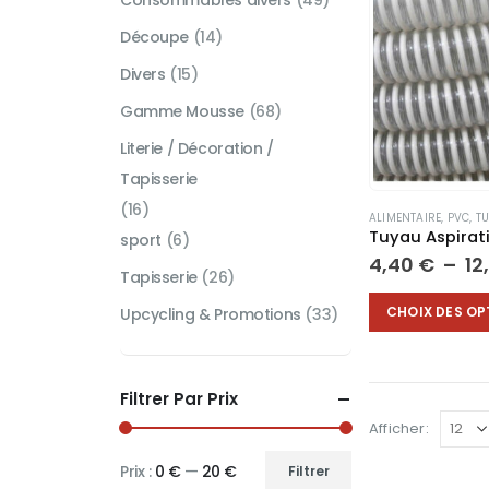
Consommables divers
(49)
Découpe
(14)
Divers
(15)
Gamme Mousse
(68)
Literie / Décoration /
Tapisserie
(16)
ALIMENTAIRE
,
PVC
,
TU
sport
(6)
4,40
€
–
12
Tapisserie
(26)
Ce
CHOIX DES OP
Upcycling & Promotions
(33)
produit
a
plusieurs
Filtrer Par Prix
variations.
Les
Afficher:
options
Prix :
0 €
—
20 €
peuvent
Filtrer
Prix
Prix