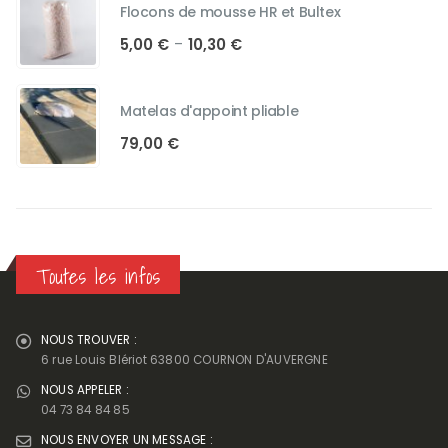
Flocons de mousse HR et Bultex
Plage
5,00
€
10,30
€
–
de
prix :
5,00 €
Matelas d'appoint pliable
à
79,00
€
10,30 €
Toutes les infos
NOUS TROUVER :
6 rue Louis Blériot 63800 COURNON D'AUVERGNE
NOUS APPELER :
04 73 84 84 85
NOUS ENVOYER UN MESSAGE :