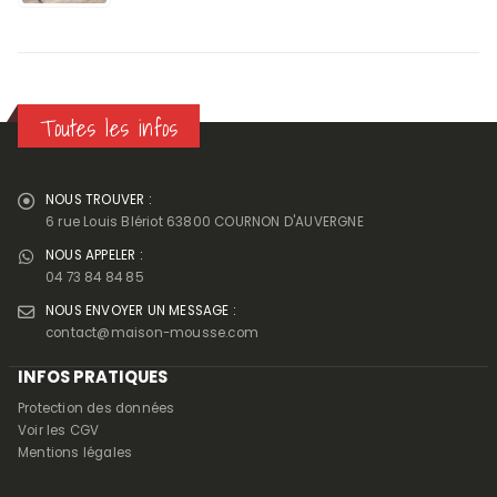
prix
prix
initial
actuel
était :
est :
45,00 €.
36,00 €.
Toutes les infos
NOUS TROUVER :
6 rue Louis Blériot 63800 COURNON D'AUVERGNE
NOUS APPELER :
04 73 84 84 85
NOUS ENVOYER UN MESSAGE :
contact@maison-mousse.com
INFOS PRATIQUES
Protection des données
Voir les CGV
Mentions légales