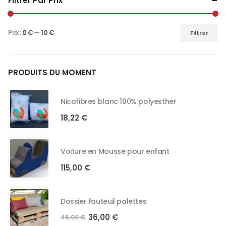
Filtrer Par Prix
Prix :
0 €
—
10 €
Filtrer
Prix
Prix
min
max
PRODUITS DU MOMENT
Nicofibres blanc 100% polyesther
18,22
€
Voiture en Mousse pour enfant
115,00
€
Dossier fauteuil palettes
Le
Le
36,00
€
45,00
€