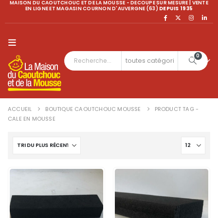
MAISON DU CAOUTCHOUC ET DE LA MOUSSE - DECOUPE SUR MESURE | VENTE
EN LIGNE ET MAGASIN COURNON D'AUVERGNE (63)
DEPUIS 1935
0
ACCUEIL
BOUTIQUE CAOUTCHOUC MOUSSE
PRODUCT TAG -
CALE EN MOUSSE