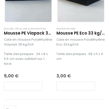
MOUSSE
,
UPCYCLING & PROMOTIONS
GAMME MOUSSE
Mousse PE Viapack 35 kg/m3 – 34 x 8 x 5.5 cm avec adhésif
Mousse PE Eco 33 kg/m3 – 56 x 11 x 4 cm
Cale en mousse Polyéthylène
Cale en mousse Polyéthylène
Viapack 35 kg/m3
Eco 33 kg/m3
Taille des plaques : 34 x 8 x
Taille des plaques : 56 x 11 x 4
5.5 cm avec adhésif sur 1
cm
face.
5,00
€
3,00
€
AJOUTER AU PANIER
AJOUTER AU PANIER