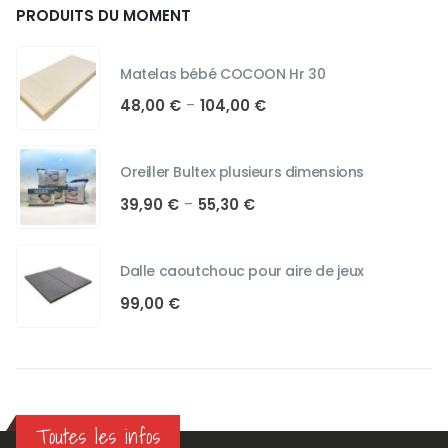
PRODUITS DU MOMENT
Matelas bébé COCOON Hr 30
Plage
48,00
€
104,00
€
–
de
prix :
48,00 €
Oreiller Bultex plusieurs dimensions
à
Plage
39,90
€
55,30
€
–
104,00 €
de
prix :
39,90 €
Dalle caoutchouc pour aire de jeux
à
99,00
€
55,30 €
Toutes les infos