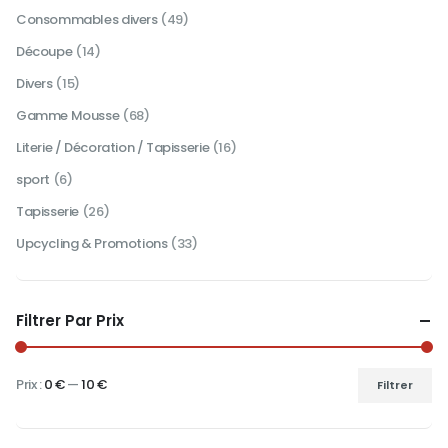
Consommables divers
(49)
Découpe
(14)
Divers
(15)
Gamme Mousse
(68)
Literie / Décoration / Tapisserie
(16)
sport
(6)
Tapisserie
(26)
Upcycling & Promotions
(33)
Filtrer Par Prix
Prix :
0 €
—
10 €
Filtrer
Prix
Prix
min
max