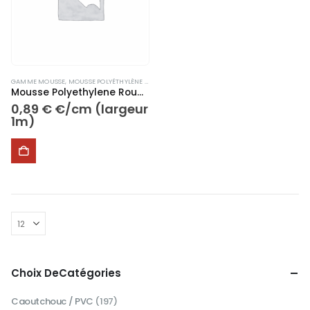
GAMME MOUSSE
,
MOUSSE POLYÉTHYLÈNE RÉTICULÉE
Mousse Polyethylene Rouge + Noir ép 45mm au cm linéaire.
0,89
€
€/cm (largeur
1m)
Choix DeCatégories
Caoutchouc / PVC
(197)