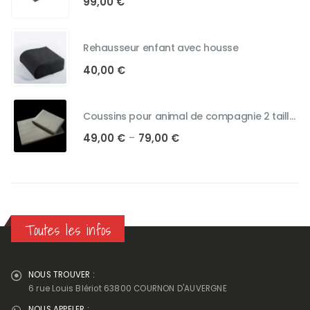
99,00
€
Rehausseur enfant avec housse
40,00
€
Coussins pour animal de compagnie 2 tailles au choix
Plage
49,00
€
79,00
€
–
de
prix :
49,00 €
à
79,00 €
Toutes les infos
NOUS TROUVER :
6 rue Louis Blériot 63800 COURNON D'AUVERGNE
NOUS APPELER :