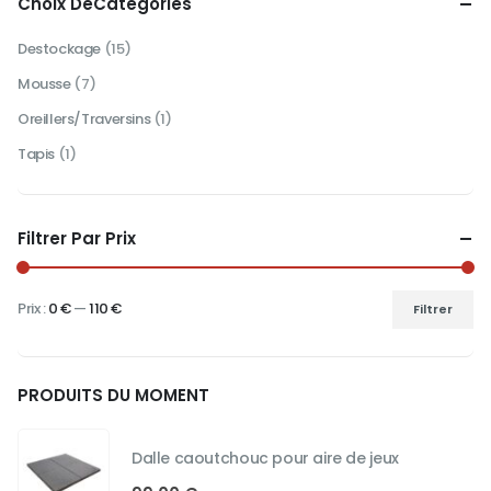
Choix DeCatégories
Destockage
(15)
Mousse
(7)
Oreillers/Traversins
(1)
Tapis
(1)
Filtrer Par Prix
Prix :
0 €
—
110 €
Filtrer
Prix
Prix
min
max
PRODUITS DU MOMENT
Dalle caoutchouc pour aire de jeux