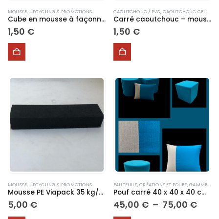
MOUSSE
,
UPCYCLING & PROMOTIONS
CAOUTCHOUC / PVC
,
CAOUTCHOUC CELLULAIRE
Cube en mousse à façonner 10 x 10 x 10 cm
Carré caoutchouc – mousse cellulaire EPDM – épaisseur 3 mm avec adhésif sur une face vendu en lot de 10 pièces
1,50
€
1,50
€
MOUSSE
,
UPCYCLING & PROMOTIONS
FAUTEUILS, CRÉATIONS ET POUFS
,
GAMME MOUSSE
Mousse PE Viapack 35 kg/m3 – 34 x 8 x 5.5 cm avec adhésif
Pouf carré 40 x 40 x 40 cm Revêtement tissu ou skaï
Plag
5,00
€
45,00
€
–
75,00
€
de