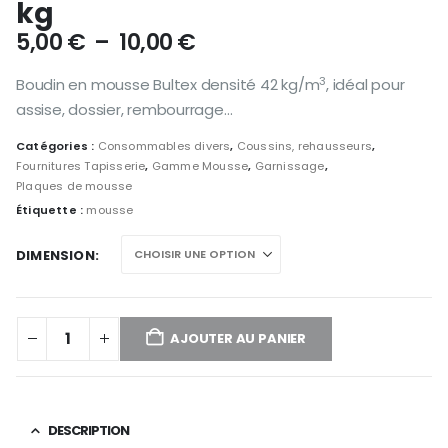
kg
Plage
5,00
€
–
10,00
€
de
prix :
3
Boudin en mousse Bultex densité 42 kg/m
, idéal pour
5,00 €
assise, dossier, rembourrage…
à
10,00 €
Catégories :
Consommables divers
,
Coussins, rehausseurs
,
Fournitures Tapisserie
,
Gamme Mousse
,
Garnissage
,
Plaques de mousse
Étiquette :
mousse
DIMENSION
AJOUTER AU PANIER
DESCRIPTION