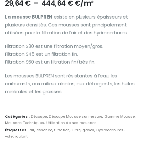
Plage
29,64
€
–
444,64
€
€/m²
de
prix :
La mousse BULPREN
existe en plusieurs épaisseurs et
29,64 €
plusieurs densités. Ces mousses sont principalement
à
utilisées pour la filtration de l’air et des hydrocarbures.
444,64 €
Filtration S30 est une filtration moyen/gros.
Filtration S45 est un filtration fin.
Filtration S60 est un filtration fin/très fin.
Les mousses BULPREN sont résistantes à l’eau, les
carburants, aux milieux alcalins, aux détergents, les huiles
minérales et les graisses.
Catégories :
Découpe
,
Découpe Mousse sur mesure
,
Gamme Mousse
,
Mousses Techniques
,
Utilisation de nos mousses
Étiquettes :
air
,
essence
,
filtration
,
FIltre
,
gasoil
,
Hydrocarbures
,
volet roulant