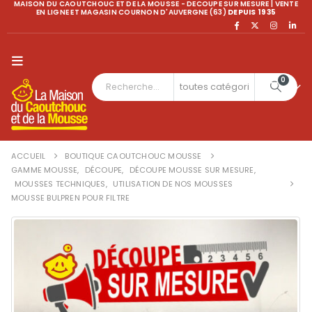
MAISON DU CAOUTCHOUC ET DE LA MOUSSE - DECOUPE SUR MESURE | VENTE
EN LIGNE ET MAGASIN COURNON D'AUVERGNE (63)
DEPUIS 1935
0
ACCUEIL
BOUTIQUE CAOUTCHOUC MOUSSE
GAMME MOUSSE
,
DÉCOUPE
,
DÉCOUPE MOUSSE SUR MESURE
,
MOUSSES TECHNIQUES
,
UTILISATION DE NOS MOUSSES
MOUSSE BULPREN POUR FILTRE