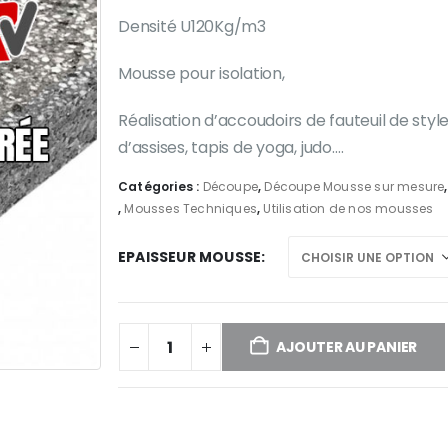
de
prix :
Densité U120Kg/m3
26,14 €
à
Mousse pour isolation,
406,22 €
Réalisation d’accoudoirs de fauteuil de styl
d’assises, tapis de yoga, judo….
Catégories :
Découpe
,
Découpe Mousse sur mesure
,
Mousses Techniques
,
Utilisation de nos mousses
EPAISSEUR MOUSSE
AJOUTER AU PANIER