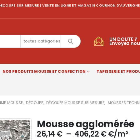
ECOUPE SUR MESURE | VENTE EN LIGNE ET MAGASIN COURNON D'AUVERGNE
UN DOUTE ?
toutes catégories
Envoyez nou
NOS PRODUITS MOUSSE ET CONFECTION
TAPISSERIE ET PRODU
ME MOUSSE
,
DÉCOUPE
,
DÉCOUPE MOUSSE SUR MESURE
,
MOUSSES TECHN
Mousse agglomérée
Plage
26,14
€
–
406,22
€
€/m²