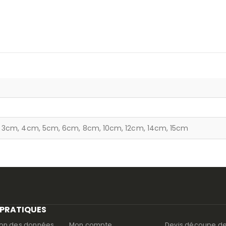
 3cm, 4cm, 5cm, 6cm, 8cm, 10cm, 12cm, 14cm, 15cm
 PRATIQUES
ion des données
Mon compte
Devis découpe d