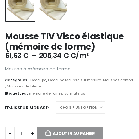
Mousse TIV Visco élastique
(mémoire de forme)
Plage
61,63
€
–
205,34
€
€/m²
de
prix :
Mousse à mémoire de forme .
61,63 €
Catégories :
Découpe
,
Découpe Mousse sur mesure
,
Mousses confort
à
,
Mousses de Literie
205,34 €
Étiquettes :
memoire de forme
,
surmatelas
EPAISSEUR MOUSSE
AJOUTER AU PANIER