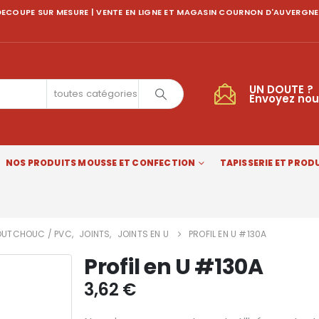
ECOUPE SUR MESURE | VENTE EN LIGNE ET MAGASIN COURNON D'AUVERGNE
UN DOUTE ?
toutes catégories
Envoyez nou
NOS PRODUITS MOUSSE ET CONFECTION
TAPISSERIE ET PRODU
UTCHOUC / PVC
,
JOINTS
,
JOINTS EN U
PROFIL EN U #130A
Profil en U #130A
3,62
€