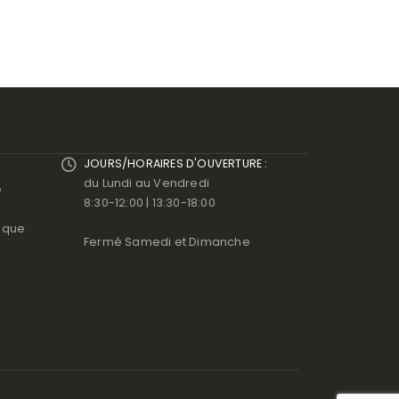
JOURS/HORAIRES D'OUVERTURE :
du Lundi au Vendredi
e
8:30-12:00 | 13:30-18:00
ique
Fermé Samedi et Dimanche