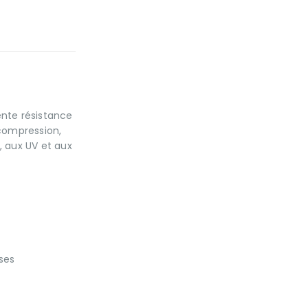
ente résistance
 compression,
, aux UV et aux
sses