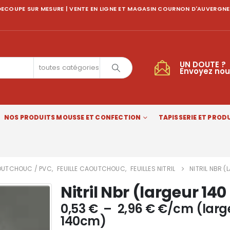
ECOUPE SUR MESURE | VENTE EN LIGNE ET MAGASIN COURNON D'AUVERGNE
UN DOUTE ?
toutes catégories
Envoyez nou
NOS PRODUITS MOUSSE ET CONFECTION
TAPISSERIE ET PRODU
UTCHOUC / PVC
,
FEUILLE CAOUTCHOUC
,
FEUILLES NITRIL
NITRIL NBR 
Nitril Nbr (largeur 14
Plage
0,53
€
–
2,96
€
€/cm (larg
de
140cm)