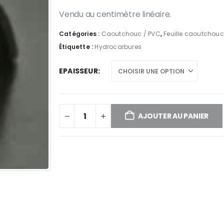
prix :
0,53 €
Vendu au centimètre linéaire.
à
Catégories :
Caoutchouc / PVC
,
Feuille caoutchouc
2,96 €
Étiquette :
Hydrocarbures
EPAISSEUR
AJOUTER AU PANIER