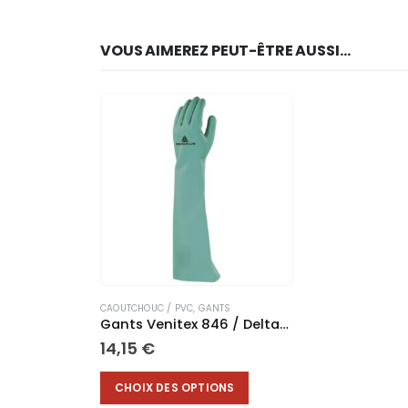
VOUS AIMEREZ PEUT-ÊTRE AUSSI…
CAOUTCHOUC / PVC
,
GANTS
Gants Venitex 846 / Deltaplus Nitrex 846
14,15
€
Ce produit a plusieurs variations. Les options peuvent être choisies sur la page du produit
CHOIX DES OPTIONS