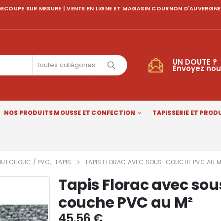
ECOUPE SUR MESURE | VENTE EN LIGNE ET MAGASIN COURNON D'AUVERGNE
UN DOUTE ?
toutes catégories
Envoyez nou
NOS PRODUITS MOUSSE ET CONFECTION
TAPISSERIE ET PRODU
UTCHOUC / PVC
,
TAPIS
TAPIS FLORAC AVEC SOUS-COUCHE PVC AU M
Tapis Florac avec sou
couche PVC au M²
45,56
€