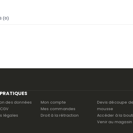
S (0)
 PRATIQUES
ion des données
Mon compte
Devis découpe d
s CGV
Mes commandes
mousse
s légales
Droit à la rétraction
Accéder à la bout
Venir au magasin