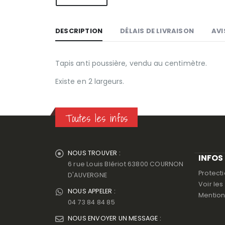
DESCRIPTION
DÉLAIS DE LIVRAISON
AVI
Tapis anti poussière, vendu au centimètre.
Existe en 2 largeurs.
Toutes les infos
NOUS TROUVER :
INFOS
6 rue Louis Blériot 63800 COURNON
Protect
D'AUVERGNE
Voir le
NOUS APPELER :
Mention
04 73 84 84 85
NOUS ENVOYER UN MESSAGE :