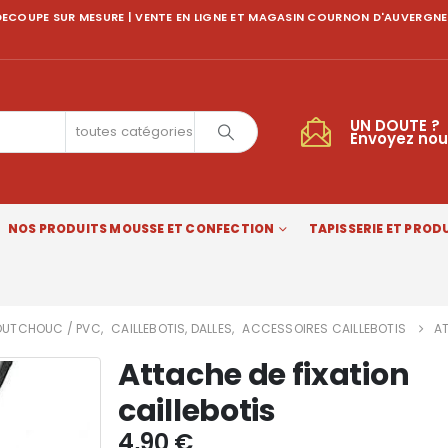
ECOUPE SUR MESURE | VENTE EN LIGNE ET MAGASIN COURNON D'AUVERGNE
UN DOUTE ?
toutes catégories
Envoyez nou
NOS PRODUITS MOUSSE ET CONFECTION
TAPISSERIE ET PRODU
UTCHOUC / PVC
,
CAILLEBOTIS, DALLES
,
ACCESSOIRES CAILLEBOTIS
AT
Attache de fixation
caillebotis
4,90
€