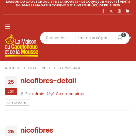
MAISON DU CAOUTCHOUC ET DE LA MOUSSE - DECOUPE SUR MESURE | VENTE
EN LIGNE ET MAGASIN COURNON D'AUVERGNE (63)
DEPUIS 1935
0
ACCUEIL
IMAGES2018
GARNISSAGE
nicofibres-detail
25
Jan
Par
admin
0 Commentaires
LIRE LA SUITE...
nicofibres
25