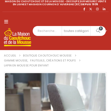
MAISON DU CAOUTCHOUC ET DE LA MOUSSE - DECOUPE SUR MESURE | VENTE
EN LIGNE ET MAGASIN COURNON D'AUVERGNE (63)
DEPUIS 1935
0
ACCUEIL
BOUTIQUE CAOUTCHOUC MOUSSE
GAMME MOUSSE
,
FAUTEUILS, CRÉATIONS ET POUFS
LAPIN EN MOUSSE POUR ENFANT