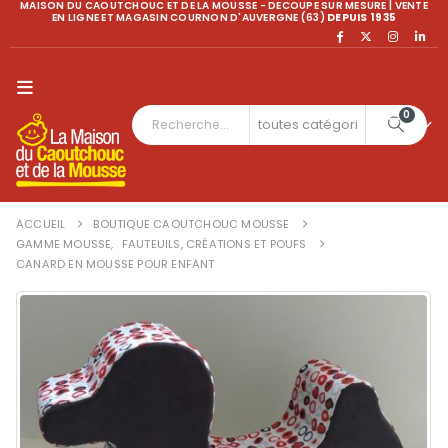
MAISON DU CAOUTCHOUC ET DE LA MOUSSE - DECOUPE SUR MESURE | VENTE
EN LIGNE ET MAGASIN COURNON D'AUVERGNE (63)
DEPUIS 1935
0
ACCUEIL
BOUTIQUE CAOUTCHOUC MOUSSE
GAMME MOUSSE
,
FAUTEUILS, CRÉATIONS ET POUFS
CANARD EN MOUSSE POUR ENFANT