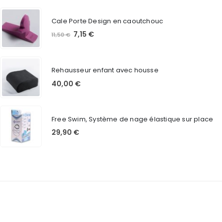
Cale Porte Design en caoutchouc
Le
Le
7,15
€
11,50
€
prix
prix
initial
actuel
était :
est :
Rehausseur enfant avec housse
11,50 €.
7,15 €.
40,00
€
Free Swim, Système de nage élastique sur place
29,90
€